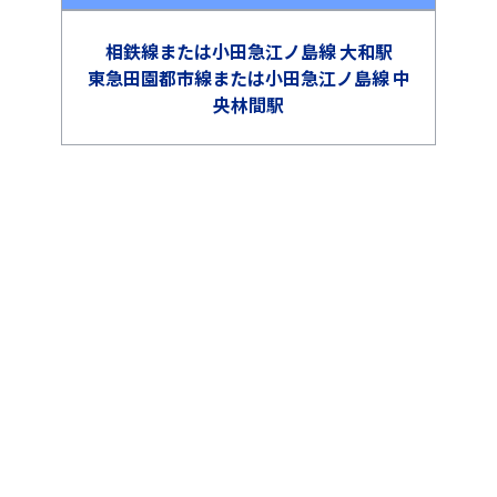
相鉄線または小田急江ノ島線 大和駅
東急田園都市線または小田急江ノ島線 中
央林間駅