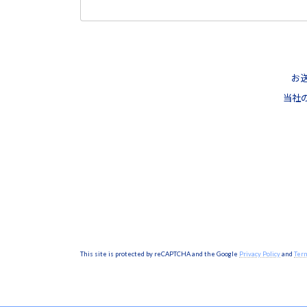
お
当社
This site is protected by reCAPTCHA and the Google
Privacy Policy
and
Term