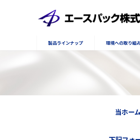
コ
ナ
ン
ビ
テ
ゲ
ン
ー
ツ
シ
へ
ョ
製品ラインナップ
環境への取り組
ス
ン
キ
に
ッ
移
プ
動
当ホー
下記フォ